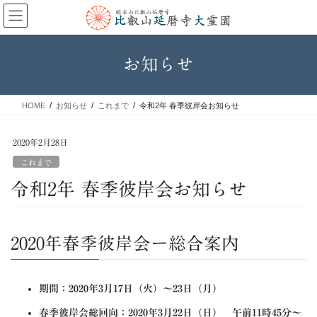
コ
ナ
ン
ビ
テ
ゲ
ン
ー
お知らせ
ツ
シ
へ
ョ
ス
ン
HOME
お知らせ
これまで
令和2年 春季彼岸会お知らせ
キ
に
ッ
移
プ
動
2020年2月28日
これまで
令和2年 春季彼岸会お知らせ
2020年春季彼岸会ー総合案内
期間：2020年3月17日（火）〜23日（月）
春季彼岸会総回向：2020年3月22日（日） 午前11時45分〜