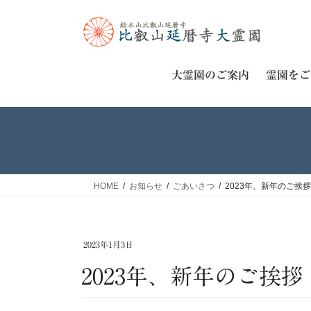
コ
ナ
ン
ビ
テ
ゲ
ン
ー
ツ
シ
大霊園のご案内
霊園をご
へ
ョ
ス
ン
キ
に
ッ
移
プ
動
HOME
お知らせ
ごあいさつ
2023年、新年のご挨拶
2023年1月3日
2023年、新年のご挨拶